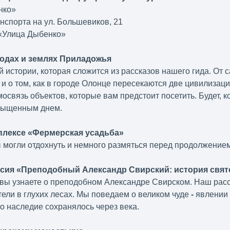
нко»
нспорта на ул. Большевиков, 21
 «Улица Дыбенко»
родах и землях Приладожья
 истории, которая сложится из рассказов нашего гида. От 
 и о том, как в городе Олонце пересекаются две цивилизац
связь объектов, которые вам предстоит посетить. Будет, ко
асыщенным днем.
мплексе «Фермерская усадьба»
ы могли отдохнуть и немного размяться перед продолжением
урсия «Преподобный Александр Свирский: история свя
вы узнаете о преподобном Александре Свирском. Наш расск
ели в глухих лесах. Мы поведаем о великом чуде
-
явлении 
го наследие сохранялось через века.