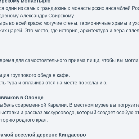
вирскому монастырю
я один из самых грандиозных монастырских ансамблей Росс
добному Александру Свирскому.
ырь во всей красе: могучие стены, гармоничные храмы и у
ких царей. Это место, где история, архитектура и вера сп
время для самостоятельного приема пищи, чтобы вы могли
ция группового обеда в кафе.
ть тура и оплачиваются на месте по желанию.
ливвиков в Олонце
ыбель современной Карелии. В местном музее вы погрузите
ыставки и рассказ экскурсовода, который создает особую а
торию родного края.
самой веселой деревне Киндасово