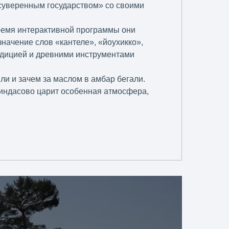
«суверенным государством» со своими
время интерактивной программы они
значение слов «кантеле», «йоухикко»,
радицией и древними инструментами
ли и зачем за маслом в амбар бегали.
 Киндасово царит особенная атмосфера,