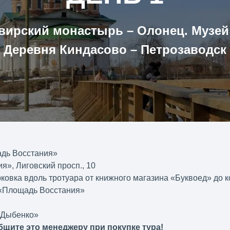
вирский монастырь – Олонец. Музей
Деревня Киндасово – Петрозаводск
адь Восстания»
я», Лиговский просп., 10
ковка вдоль тротуара от книжного магазина «Буквоед» до 
. «Площадь Восстания»
а Дыбенко»
бщите это менеджеру при покупке тура!