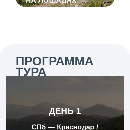
НА ЛОШАДЯХ
ПРОГРАММА
ТУРА
ДЕНЬ 1
СПб
―
Краснодар /