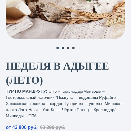
НЕДЕЛЯ В АДЫГЕЕ
(ЛЕТО)
ТУР ПО МАРШРУТУ:
СПб – Краснодар/Минводы –
Геотермальный источник "Псыгупс" – водопады Руфабго –
Хаджохская теснина – кордон Гузерипль – ущелье Мишоко –
плато Лаго-Наки – Уна-Коз – Чёртов Палец – Краснодар/
Минводы – СПб
от 43 800
руб.
62 290
руб.