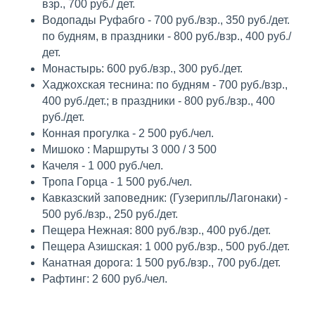
взр., 700 руб./ дет.
О ГОРЯЩИХ
Водопады Руфабго - 700 руб./взр., 350 руб./дет.
У нас много горящих туров, акций
по будням, в праздники - 800 руб./взр., 400 руб./
ТУРАХ ПО РОССИИ
и интересных предложений.
дет.
ПЕРВЫМИ?
Подпишитесь на рассылки в любом
Монастырь: 600 руб./взр., 300 руб./дет.
из мессенджеров и узнавайте о них
Хаджохская теснина: по будням - 700 руб./взр.,
первыми!
400 руб./дет.; в праздники - 800 руб./взр., 400
руб./дет.
Конная прогулка - 2 500 руб./чел.
ПОДПИСАТЬСЯ В МАХ
Мишоко : Маршруты 3 000 / 3 500
Качеля - 1 000 руб./чел.
ПОДПИСАТЬСЯ В ТГ
Тропа Горца - 1 500 руб./чел.
Кавказский заповедник: (Гузерипль/Лагонаки) -
ПОДПИСАТЬСЯ В ВК
500 руб./взр., 250 руб./дет.
Пещера Нежная: 800 руб./взр., 400 руб./дет.
Пещера Азишская: 1 000 руб./взр., 500 руб./дет.
Канатная дорога: 1 500 руб./взр., 700 руб./дет.
Рафтинг: 2 600 руб./чел.