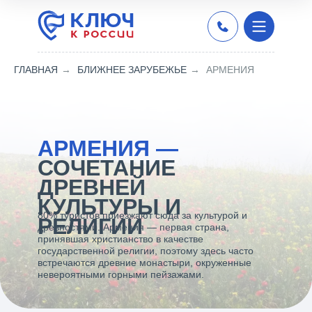
ГЛАВНАЯ
→
БЛИЖНЕЕ ЗАРУБЕЖЬЕ
→
АРМЕНИЯ
АРМЕНИЯ
―
СОЧЕТАНИЕ
ДРЕВНЕЙ
КУЛЬТУРЫ И
80% туристов приезжают сюда за культурой и
РЕЛИГИИ
древностями. Армения — первая страна,
принявшая христианство в качестве
государственной религии, поэтому здесь часто
встречаются древние монастыри, окруженные
невероятными горными пейзажами.