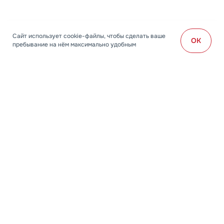
Сайт использует cookie-файлы, чтобы сделать ваше
OK
пребывание на нём максимально удобным
ПОДОБРАТЬ ТУР
Наши менеджеры с удовольствием
ответят на все ваши вопросы
и бесплатно подберут тур по вашим