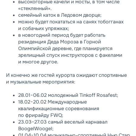
высокогорные качели и мосты, в том числе
«стеклянный».
семейный каток в Ледовом дворце;
можно будет покататься на санях тобогганах
и собачьих упряжках;
в новогодний период будет работать
резиденция Деда Мороза в Горной
Олимпийской деревне, где планируется
зрелищный спуск инструкторов с факелами
и многое другое.
И конечно же гостей курорта ожидают спортивные
и музыкальные мероприятия:
28.01−06.02 молодежный Tinkoff Rosafest;
18.02−20.02 Международные
квалификационные соревнования
по фрирайду FWQ;
23.03−27.03 самый веселый карнавал
BoogelWoogel;
01.04−10.04 музыкально-спортивный Нью Стар