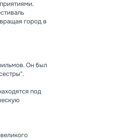
приятиями.
естиваль
евращая город в
фильмов. Он был
сестры".
находятся под
ческую
 великого