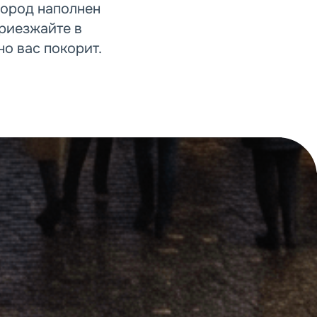
город наполнен
Приезжайте в
о вас покорит.