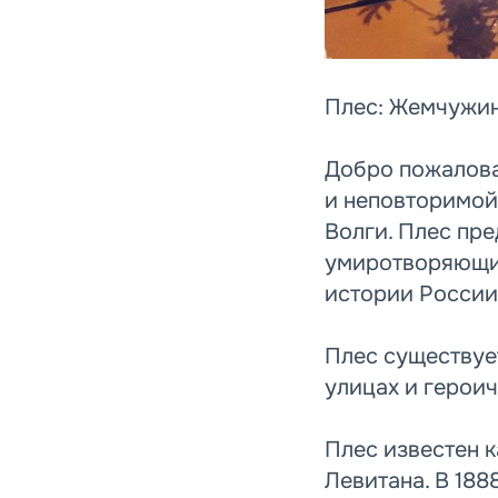
Плес: Жемчужин
Добро пожалова
и неповторимой
Волги. Плес пре
умиротворяющие
истории России
Плес существует
улицах и героич
Плес известен 
Левитана. В 188