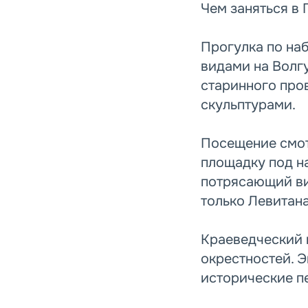
Чем заняться в 
Прогулка по на
видами на Волг
старинного про
скульптурами.
Посещение смот
площадку под н
потрясающий ви
только Левитана
Краеведческий 
окрестностей. 
исторические п