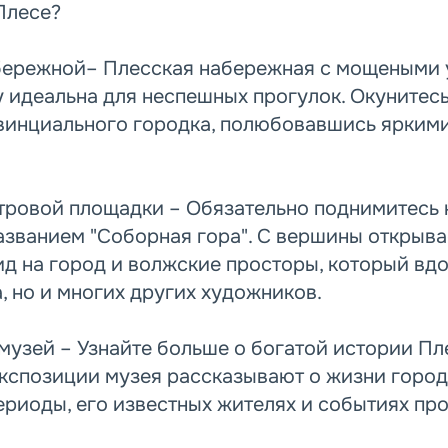
Плесе?
бережной– Плесская набережная с мощеными 
у идеальна для неспешных прогулок. Окунитес
винциального городка, полюбовавшись ярким
ровой площадки – Обязательно поднимитесь 
азванием "Соборная гора". С вершины открыва
д на город и волжские просторы, который вдо
, но и многих других художников.
музей – Узнайте больше о богатой истории Пле
Экспозиции музея рассказывают о жизни город
ериоды, его известных жителях и событиях пр