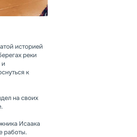
гатой историей
берегах реки
 и
снуться к
идел на своих
.
ожника Исаака
е работы.