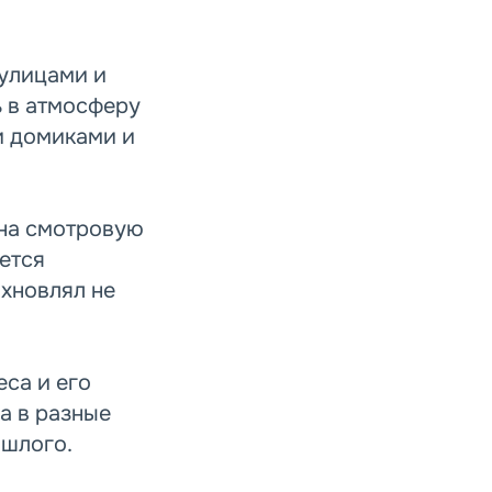
улицами и
ь в атмосферу
и домиками и
на смотровую
ется
хновлял не
са и его
а в разные
ошлого.