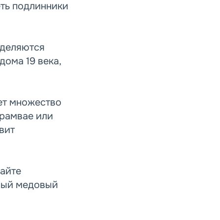
еть подлинники
ыделяются
дома 19 века,
яет множество
трамвае или
вит
айте
ный медовый