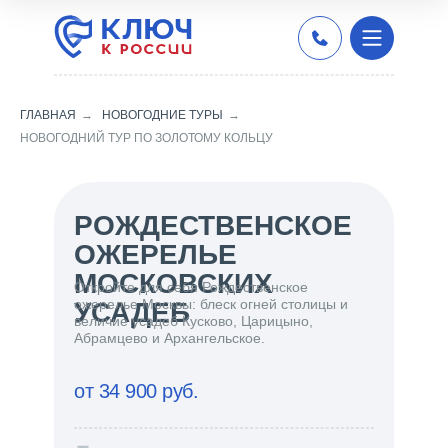
ГЛАВНАЯ
→
НОВОГОДНИЕ ТУРЫ
→
НОВОГОДНИЙ ТУР ПО ЗОЛОТОМУ КОЛЬЦУ
РОЖДЕСТВЕНСКОЕ
ОЖЕРЕЛЬЕ
МОСКОВСКИХ
Откройте для себя Рождественское
ожерелье Москвы: блеск огней столицы и
УСАДЕБ
величие усадеб Кусково, Царицыно,
Абрамцево и Архангельское.
от 34 900 руб.