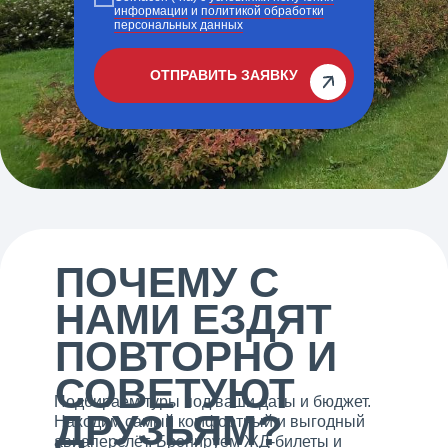
информации
и
политикой обработки
персональных данных
ОТПРАВИТЬ ЗАЯВКУ
ПОЧЕМУ С
НАМИ ЕЗДЯТ
ПОВТОРНО И
СОВЕТУЮТ
Подбираем туры под ваши даты и бюджет.
ДРУЗЬЯМ?
Находим самый комфортный и выгодный
авиаперелёт. Бронируем ЖД-билеты и