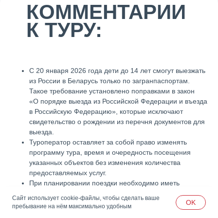
КОММЕНТАРИИ
НОВОСТИ
К ТУРУ:
О ГОРЯЩИХ
У нас много горящих туров, акций
ТУРАХ ПО РОССИИ
и интересных предложений.
ПЕРВЫМИ?
Подпишитесь на рассылки в любом
из мессенджеров и узнавайте о них
С 20 января 2026 года дети до 14 лет смогут выезжать
первыми!
из России в Беларусь только по загранпаспортам.
Такое требование установлено поправками в закон
«О порядке выезда из Российской Федерации и въезда
в Российскую Федерацию», которые исключают
ПОДКЛЮЧИТЬСЯ В МАХ
свидетельство о рождении из перечня документов для
выезда.
ПОДКЛЮЧИТЬСЯ В ТГ
Туроператор оставляет за собой право изменять
программу тура, время и очередность посещения
ПОДКЛЮЧИТЬСЯ В ВК
указанных объектов без изменения количества
предоставляемых услуг.
При планировании поездки необходимо иметь
достаточный резерв времени — не менее 3 часов
Сайт использует cookie-файлы, чтобы сделать ваше
OK
после окончания программы, так как возможны
пребывание на нём максимально удобным
задержки в связи с форс-мажорными