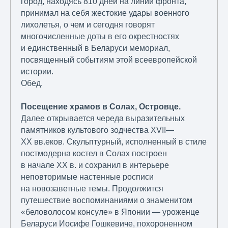
город, находясь 810 дней на линии фронта,
принимал на себя жестокие удары военного
лихолетья, о чем и сегодня говорят
многочисленные доты в его окрестностях
и единственный в Беларуси мемориал,
посвященный событиям этой всеевропейской
истории.
Обед.
Посещение храмов в Солах, Островце.
Далее открывается череда выразительных
памятников культового зодчества XVII—
XX вв.еков. Скульптурный, исполненный в стиле
постмодерна костел в Солах построен
в начале XX в. и сохранил в интерьере
неповторимые настенные росписи
на новозаветные темы. Продолжится
путешествие воспоминаниями о знаменитом
«беловолосом консуле» в Японии — уроженце
Беларуси Иосифе Гошкевиче, похороненном