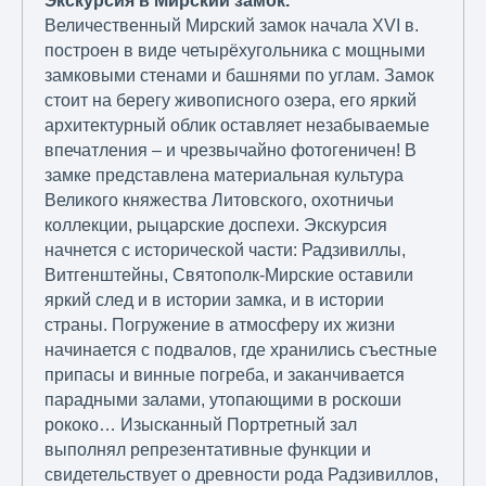
Экскурсия в Мирский замок.
Величественный Мирский замок начала XVI в.
построен в виде четырёхугольника с мощными
замковыми стенами и башнями по углам. Замок
стоит на берегу живописного озера, его яркий
архитектурный облик оставляет незабываемые
впечатления – и чрезвычайно фотогеничен! В
замке представлена материальная культура
Великого княжества Литовского, охотничьи
коллекции, рыцарские доспехи. Экскурсия
начнется с исторической части: Радзивиллы,
Витгенштейны, Святополк-Мирские оставили
яркий след и в истории замка, и в истории
страны. Погружение в атмосферу их жизни
начинается с подвалов, где хранились съестные
припасы и винные погреба, и заканчивается
парадными залами, утопающими в роскоши
рококо… Изысканный Портретный зал
выполнял репрезентативные функции и
свидетельствует о древности рода Радзивиллов,