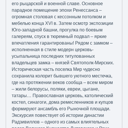
его рыцарской и военной славе. Основное
парадное помещение эпохи Ренессанса –
огромная столовая с кессонным потолком и
мебелью конца XVI в. Затем осмотр экспозиции
Юго-западной башни, прогулка по боевым
галереям, спуск в тюремный подвал – яркие
впечатления гарантированы! Рядом с замком –
исполненная в стиле модерн церковь-
усыпальница последних титулованных
владельцев замка – князей Святополк-Мирских.
Историческая часть поселка Мир чудесно
сохранила колорит бывшего уютного местечка,
где на протяжении веков сообща – всем миром
– жили белорусы, поляки, евреи, цыгане,
татары… Православная церковь, католический
костел, синагоги, дома ремесленников и купцов
формируют ансамбль его Рыночной площади.
Экскурсия повествует об истории династии
Радзивиллов – одного из самых влиятельных