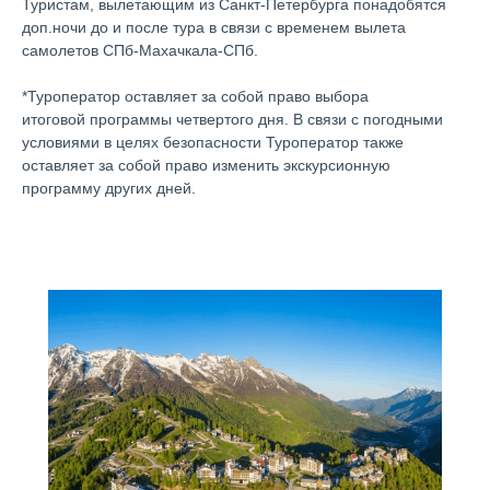
Туристам, вылетающим из Санкт-Петербурга понадобятся
доп.ночи до и после тура в связи с временем вылета
самолетов СПб-Махачкала-СПб.
ХОТИТЕ
*Туроператор оставляет за собой право выбора
ПОЛУЧАТЬ
итоговой программы четвертого дня. В связи с погодными
НОВОСТИ
условиями в целях безопасности Туроператор также
О ГОРЯЩИХ
оставляет за собой право изменить экскурсионную
У нас много горящих туров, акций
программу других дней.
ТУРАХ ПО РОССИИ
и интересных предложений.
ПЕРВЫМИ?
Подпишитесь на рассылки в любом
из мессенджеров и узнавайте о них
первыми!
ПОДПИСАТЬСЯ В МАХ
ПОДПИСАТЬСЯ В ТГ
ПОДПИСАТЬСЯ В ВК