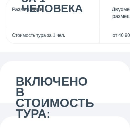
ЧЕЛОВЕКА
Размещение
Двухме
разме
Стоимость тура за 1 чел.
от 40 90
ВКЛЮЧЕНО
В
СТОИМОСТЬ
ТУРА: