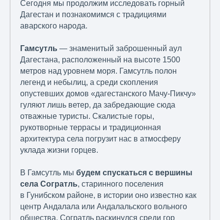
Сегодня мы продолжим исследовать горный
Дагестан и познакомимся с традициями
аварского народа.
Гамсутль
— знаменитый заброшенный аул
Дагестана, расположенный на высоте 1500
метров над уровнем моря. Гамсутль полон
легенд и небылиц, а среди скопления
опустевших домов «дагестанского Мачу-Пикчу»
гуляют лишь ветер, да забредающие сюда
отважные туристы. Скалистые горы,
рукотворные террасы и традиционная
архитектура села погрузит нас в атмосферу
уклада жизни горцев.
В Гамсутль мы
будем спускаться с вершины
села Согратль
, старинного поселения
в Гунибском районе, в истории оно известно как
центр Андалала или Андалальского вольного
общества. Согратль раскинулся среди гор