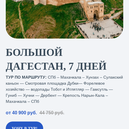
БОЛЬШОЙ
ДАГЕСТАН, 7 ДНЕЙ
ТУР ПО МАРШРУТУ:
СПб – Махачкала – Хунзах –
Сулакский
каньон — Смотровая площадка Дубки— Форелевое
хозяйство — водопады Тобот и Итлятляр — Гамсутль —
Гуниб — Хучни — Дербент — Крепость Нарын-Кала
–
Махачкала – СПб
от 40 900
руб.
44 750
руб.
ХОЧУ В ТУР!