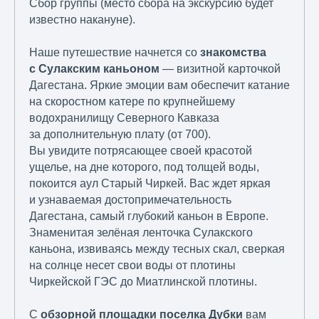
Сбор группы (место сбора на экскурсию будет
известно накануне).
Наше путешествие начнется со
знакомства
с Сулакским каньоном
— визитной карточкой
Дагестана. Яркие эмоции вам обеспечит катание
на скоростном катере по крупнейшему
водохранилищу Северного Кавказа
за дополнительную плату (от 700).
Вы увидите потрясающее своей красотой
ущелье, на дне которого, под толщей воды,
покоится аул Старый Чиркей. Вас ждет яркая
и узнаваемая достопримечательность
Дагестана, самый глубокий каньон в Европе.
Знаменитая зелёная ленточка Сулакского
каньона, извиваясь между тесных скал, сверкая
на солнце несет свои воды от плотины
Чиркейской ГЭС до Миатлинской плотины.
С
обзорной площадки поселка Дубки
вам