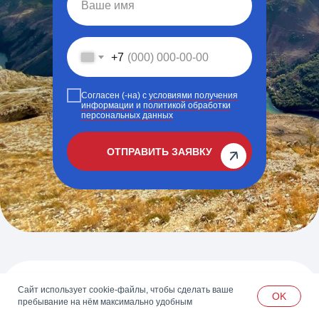
+7
Согласен (-на) c
условиями получения
информации
и
политикой обработки
персональных данных
ОТПРАВИТЬ ЗАЯВКУ
ПОЧЕМУ С
Сайт использует cookie-файлы, чтобы сделать ваше
OK
пребывание на нём максимально удобным